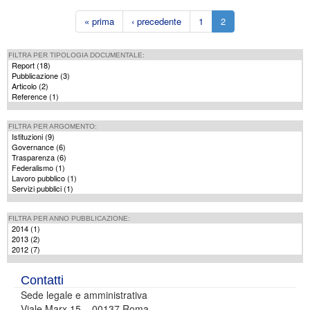
« prima
‹ precedente
1
2
FILTRA PER TIPOLOGIA DOCUMENTALE:
Report (18)
Apply Report filter
Pubblicazione (3)
Apply Pubblicazione filter
Articolo (2)
Apply Articolo filter
Reference (1)
Apply Reference filter
FILTRA PER ARGOMENTO:
Istituzioni (9)
Apply Istituzioni filter
Governance (6)
Apply Governance filter
Trasparenza (6)
Apply Trasparenza filter
Federalismo (1)
Apply Federalismo filter
Lavoro pubblico (1)
Apply Lavoro pubblico filter
Servizi pubblici (1)
Apply Servizi pubblici filter
FILTRA PER ANNO PUBBLICAZIONE:
2014 (1)
Apply 2014 filter
2013 (2)
Apply 2013 filter
2012 (7)
Apply 2012 filter
Contatti
Sede legale e amministrativa
Viale Marx 15 – 00137 Roma