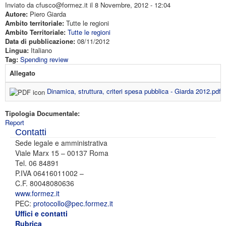
Inviato da
cfusco@formez.it
il 8 Novembre, 2012 - 12:04
Autore:
Piero Giarda
Ambito territoriale:
Tutte le regioni
Ambito Territoriale:
Tutte le regioni
Data di pubblicazione:
08/11/2012
Lingua:
Italiano
Tag:
Spending review
Allegato
D
Dinamica, struttura, criteri spesa pubblica - Giarda 2012.pdf
6
Tipologia Documentale:
Report
Contatti
Sede legale e amministrativa
Viale Marx 15 – 00137 Roma
Tel. 06 84891
P.IVA 06416011002 –
C.F. 80048080636
www.formez.it
PEC:
protocollo@pec.formez.it
Uffici e contatti
Rubrica