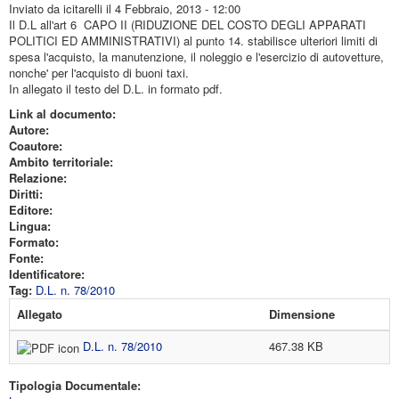
Inviato da
icitarelli
il 4 Febbraio, 2013 - 12:00
Il D.L all'art 6 CAPO II (RIDUZIONE DEL COSTO DEGLI APPARATI
POLITICI ED AMMINISTRATIVI) al punto 14. stabilisce ulteriori limiti di
spesa l'acquisto, la manutenzione, il noleggio e l'esercizio di autovetture,
nonche' per l'acquisto di buoni taxi.
In allegato il testo del D.L. in formato pdf.
Link al documento:
Autore:
Coautore:
Ambito territoriale:
Relazione:
Diritti:
Editore:
Lingua:
Formato:
Fonte:
Identificatore:
Tag:
D.L. n. 78/2010
Allegato
Dimensione
D.L. n. 78/2010
467.38 KB
Tipologia Documentale: